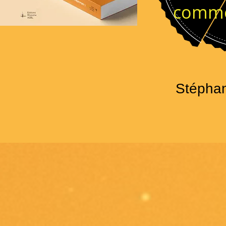
comme
Stépha